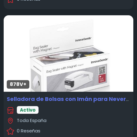
878V+
Selladora de Bolsas con Imán para Nevera Magseal InnovaGoods
Activo
Toda España
0 Reseñas