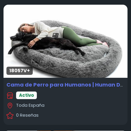
18057V+
Cama de Perro para Humanos | Human Dog Bed XXL InnovaGoods Grey
Activo
Toda España
0 Reseñas