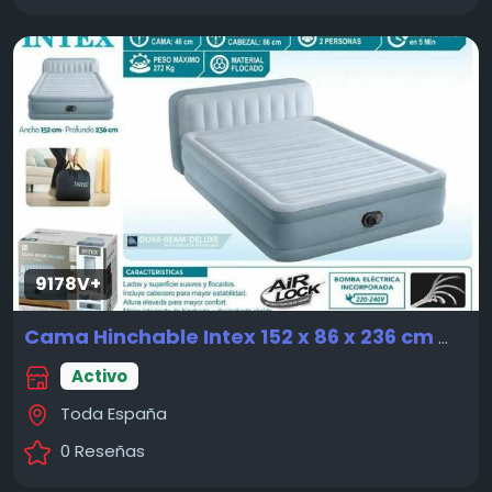
9178V+
Cama Hinchable Intex 152 x 86 x 236 cm
Nuevo
Activo
Toda España
0 Reseñas