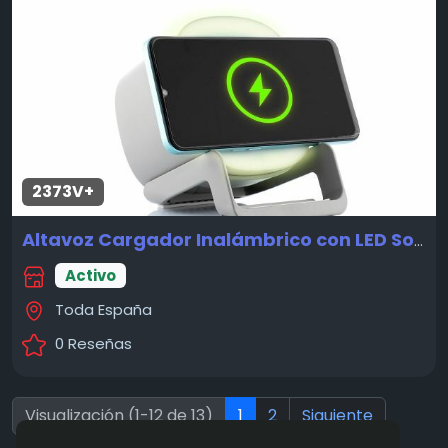
2373V+
Altavoz Cargador Inalámbrico con LED Souwis InnovaGoods
Activo
Toda España
0 Reseñas
Visualización (1-12 de 13)
1
2
Siguiente